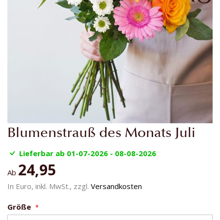
Zum
Blumenstrauß des Monats Juli
Anfang
der
Lieferbar ab 01-07-2026 - 08-08-2026
Bildgalerie
24,95
springen
Ab
In Euro, inkl. MwSt., zzgl.
Versandkosten
Größe