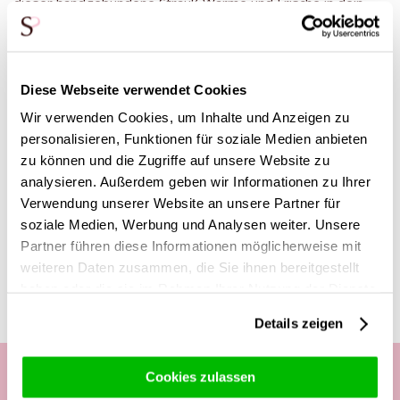
dieser handgebundene Strauß Wärme und Frische in dein
Zuhause. Als Rosenspezialisten stellen wir jeden Monat mit
viel Sorgfalt einen exklusiven „Blumenstrauß des Monats“
zusammen, bei dem Qualität und Ausstrahlung im
Mittelpunkt stehen. Für den Juli haben unsere Experten einen
Diese Webseite verwendet Cookies
harmonischen Strauß kreiert, der fachmännisch von Hand
Wir verwenden Cookies, um Inhalte und Anzeigen zu
gebunden wird und in drei Größen erhältlich ist: S, M und L –
personalisieren, Funktionen für soziale Medien anbieten
damit für jeden Raum und jeden Anlass die passende Größe
dabei ist.
zu können und die Zugriffe auf unsere Website zu
analysieren. Außerdem geben wir Informationen zu Ihrer
Verwendung unserer Website an unsere Partner für
soziale Medien, Werbung und Analysen weiter. Unsere
Diese Produkte könnten dich auch
Partner führen diese Informationen möglicherweise mit
interessieren
weiteren Daten zusammen, die Sie ihnen bereitgestellt
haben oder die sie im Rahmen Ihrer Nutzung der Dienste
gesammelt haben.
Details zeigen
Cookies zulassen