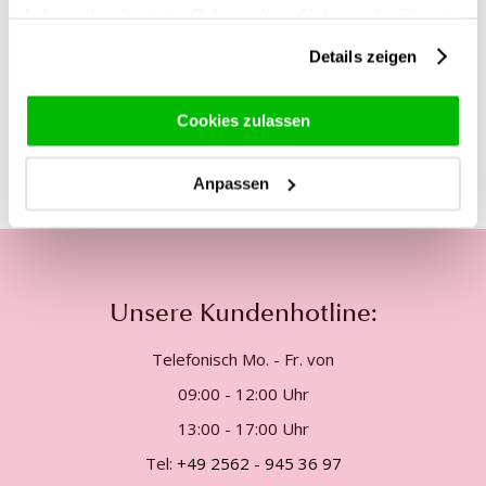
das nächste Jahr deiner Ehe, in das du eintrittst, usw.
haben oder die sie im Rahmen Ihrer Nutzung der Dienste
gesammelt haben.
Details zeigen
Diese Produkte könnten dich auch
Cookies zulassen
interessieren
Anpassen
Unsere Kundenhotline:
Telefonisch Mo. - Fr. von
09:00 - 12:00 Uhr
13:00 - 17:00 Uhr
Tel:
+49 2562 - 945 36 97