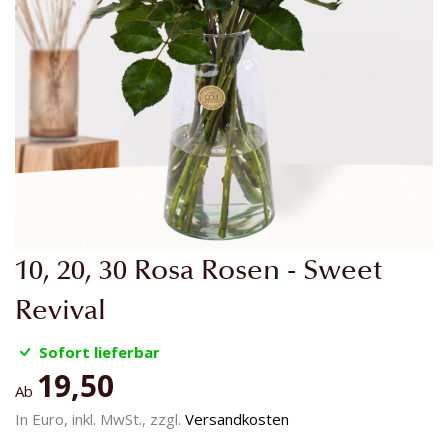
Zum
10, 20, 30 Rosa Rosen - Sweet
Anfang
der
Revival
Bildgalerie
springen
Sofort lieferbar
19,50
Ab
In Euro, inkl. MwSt., zzgl.
Versandkosten