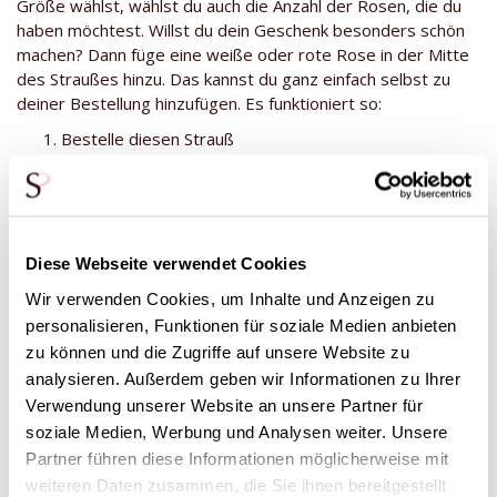
Größe wählst, wählst du auch die Anzahl der Rosen, die du
haben möchtest. Willst du dein Geschenk besonders schön
machen? Dann füge eine weiße oder rote Rose in der Mitte
des Straußes hinzu. Das kannst du ganz einfach selbst zu
deiner Bestellung hinzufügen. Es funktioniert so:
Bestelle diesen Strauß
Gehe zu deinem Warenkorb
Scrolle nach unten, bis du weitere
Auswahlmöglichkeiten siehst.
Diese Webseite verwendet Cookies
Füge die einzelne rote oder weiße Rose zu deinem
Warenkorb hinzu
Wir verwenden Cookies, um Inhalte und Anzeigen zu
personalisieren, Funktionen für soziale Medien anbieten
Schließe deine Bestellung ab
zu können und die Zugriffe auf unsere Website zu
analysieren. Außerdem geben wir Informationen zu Ihrer
Unsere Blumenarrangeure sorgen dafür, dass die einzelne
rote oder weiße Rose in der Mitte der zartrosa Rosen
Verwendung unserer Website an unsere Partner für
gebunden wird. Und warum? Eine einzelne Rose in einer
soziale Medien, Werbung und Analysen weiter. Unsere
anderen Farbe in der Mitte des Straußes symbolisiert den
Partner führen diese Informationen möglicherweise mit
Neuanfang. Das nächste Lebensjahr an einem Geburtstag,
weiteren Daten zusammen, die Sie ihnen bereitgestellt