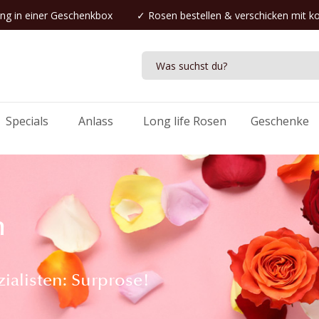
ng in einer Geschenkbox
✓
Rosen bestellen
& verschicken mit k
Specials
Anlass
Long life Rosen
Geschenke
n
ialisten: Surprose!