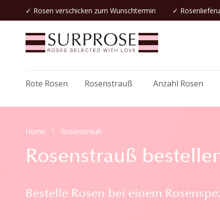
✓
Rosen verschicken
zum Wunschtermin
✓ Rosenlieferu
Rote Rosen
Rosenstrauß
Anzahl Rosen
Home
Rosenstrauß
Rosenstrauß bestelle
Bestelle Rosen bei einem Rosenspez