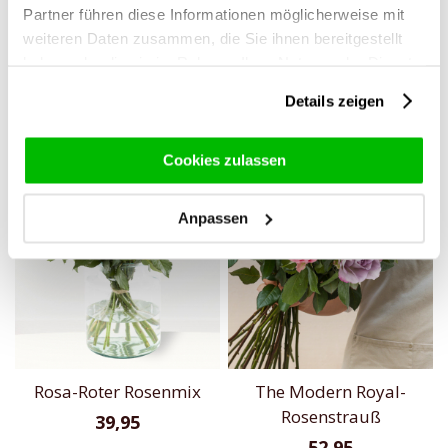
Partner führen diese Informationen möglicherweise mit
10 bis 99 Weiße Rosen -
Rosenstrauß Hermosa
weiteren Daten zusammen, die Sie ihnen bereitgestellt
Snowstorm
29,95
Ab
haben oder die sie im Rahmen Ihrer Nutzung der Dienste
22,50
gesammelt haben.
Details zeigen
Cookies zulassen
Anpassen
Rosa-Roter Rosenmix
The Modern Royal-
Rosenstrauß
39,95
52,95