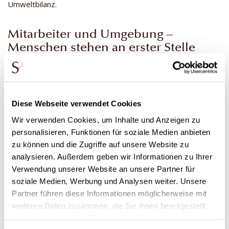
Umweltbilanz.
Mitarbeiter und Umgebung –
Menschen stehen an erster Stelle
Naranjo legt großen Wert auf soziale Aspekte: einen hohen
Frauenanteil in der Belegschaft, lokale Beschäftigung,
Schulungen und Gemeinschaftsprojekte. Sie wurden für ihr
ökologisches und soziales Engagement anerkannt/geschätzt
Diese Webseite verwendet Cookies
(z. B. Nominierungen/Auszeichnungen von lokalen
Wir verwenden Cookies, um Inhalte und Anzeigen zu
Banken/Partnern). All das passt zu moderner sozialer
personalisieren, Funktionen für soziale Medien anbieten
Verantwortung.
zu können und die Zugriffe auf unsere Website zu
analysieren. Außerdem geben wir Informationen zu Ihrer
Verwendung unserer Website an unsere Partner für
soziale Medien, Werbung und Analysen weiter. Unsere
Unsere Rosen aus Ecuador
Partner führen diese Informationen möglicherweise mit
weiteren Daten zusammen, die Sie ihnen bereitgestellt
haben oder die sie im Rahmen Ihrer Nutzung der Dienste