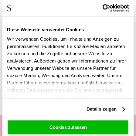
andererseits mit einem lieblichen Rosenduft für Ruhe. Die
Stiellänge dieses Straußes beträgt ca. 50 Zentimeter. Mit
dieser Stiellänge und der Fülle der 30 bunten Rosen
entfaltet sich die Schönheit der bunten Duftrosen am besten
Diese Webseite verwendet Cookies
in einer geräumigen Vase, in der die Rosen genug Platz
haben, um vollständig und schön zu blühen. Überrasche mit
Wir verwenden Cookies, um Inhalte und Anzeigen zu
dieser Farbkombination: Bestelle und lasse bunte Duftrosen
personalisieren, Funktionen für soziale Medien anbieten
liefern!
zu können und die Zugriffe auf unsere Website zu
analysieren. Außerdem geben wir Informationen zu Ihrer
Verwendung unserer Website an unsere Partner für
soziale Medien, Werbung und Analysen weiter. Unsere
Diese Produkte könnten dich auch
Partner führen diese Informationen möglicherweise mit
interessieren
weiteren Daten zusammen, die Sie ihnen bereitgestellt
haben oder die sie im Rahmen Ihrer Nutzung der Dienste
gesammelt haben.
Details zeigen
Cookies zulassen