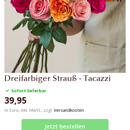
Zum
Dreifarbiger Strauß - Tacazzi
Anfang
der
Sofort lieferbar
Bildgalerie
39,95
springen
In Euro, inkl. MwSt., zzgl.
Versandkosten
Jetzt bestellen