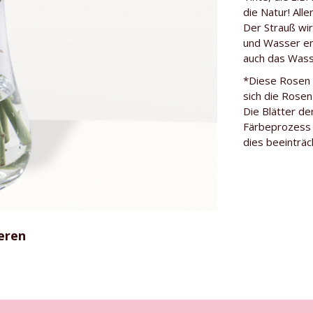
die Natur! All
Herkunft
Der Strauß wir
und Wasser ent
Gärtner
auch das Wasse
Rosensorte
*Diese Rosen 
sich die Rosen 
Die Blätter de
Färbeprozess z
dies beeinträc
eren