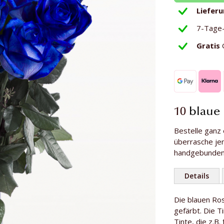
Liefer
7-Tage
Gratis
10
blaue
Bestelle ganz 
überrasche je
handgebundene
Details
Weitere
Die blauen Ro
Anzahl Rosen
Informationen
gefärbt. Die T
Länge der Ro
Tinte, die z.B.