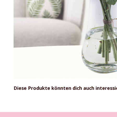
Zum
Anfang
Diese Produkte könnten dich auch interessi
der
Bildgalerie
springen