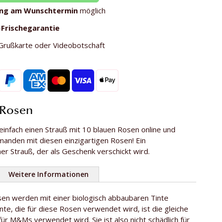
ung am Wunschtermin
möglich
-
Frischegarantie
Grußkarte oder Videobotschaft
 Rosen
einfach einen Strauß mit 10 blauen Rosen online und
manden mit diesen einzigartigen Rosen! Ein
r Strauß, der als Geschenk verschickt wird.
Weitere Informationen
sen werden mit einer biologisch abbaubaren Tinte
10
inte, die für diese Rosen verwendet wird, ist die gleiche
se
ca. 60 cm
 für M&Ms verwendet wird. Sie ist also nicht schädlich für