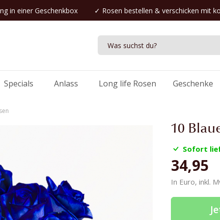
ng in einer Geschenkbox
✓
Rosen bestellen
& verschicken mit k
Specials
Anlass
Long life Rosen
Geschenke
osen
10 Blau
Sofort lie
34,95
In Euro, inkl. 
Je