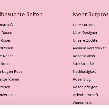
lbesuchte Seiten
Mehr Surpros
nstrauß
Über Surprose
e Rosen
Über Designer
 Rosen
Unsere Züchter
gstrosen
Anonym verschicken
e Rosen
Rosenlexikon
 Rosen
Stile Sträuße
nbogen Rosen
Nachhaltigkeit
arze Rosen
Rosenblog
trosen
Rosen pflegen
nversand
Videobotschaft
Wunschtext