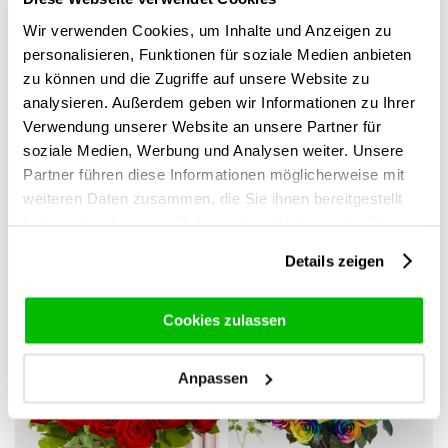
Wir verwenden Cookies, um Inhalte und Anzeigen zu
personalisieren, Funktionen für soziale Medien anbieten
zu können und die Zugriffe auf unsere Website zu
analysieren. Außerdem geben wir Informationen zu Ihrer
Verwendung unserer Website an unsere Partner für
soziale Medien, Werbung und Analysen weiter. Unsere
Partner führen diese Informationen möglicherweise mit
weiteren Daten zusammen, die Sie ihnen bereitgestellt
haben oder die sie im Rahmen Ihrer Nutzung der Dienste
10 Rosa Rosen mit
100 Weiße Rosen -
gesammelt haben.
Schleierkraut
Snowstorm
Details zeigen
49,-
195,-
Cookies zulassen
Anpassen