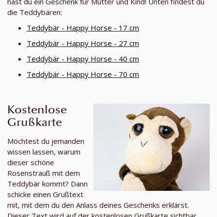
hast du ein Geschenk für Mutter und Kind! Unten findest du
die Teddybären:
Teddybär - Happy Horse - 17 cm
Teddybär - Happy Horse - 27 cm
Teddybär - Happy Horse - 40 cm
Teddybär - Happy Horse - 70 cm
Kostenlose
Grußkarte
Möchtest du jemanden
wissen lassen, warum
dieser schöne
Rosenstrauß mit dem
Teddybär kommt? Dann
schicke einen Grußtext
mit, mit dem du den Anlass deines Geschenks erklärst.
Dieser Text wird auf der kostenlosen Grußkarte sichtbar