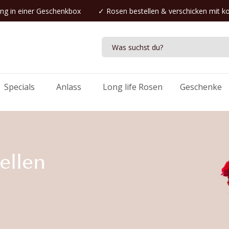
ng in einer Geschenkbox
✓
Rosen bestellen
& verschicken mit k
Specials
Anlass
Long life Rosen
Geschenke
ellen