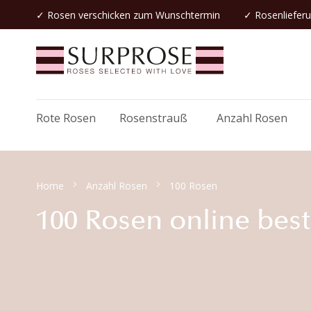
✓
Rosen verschicken
zum Wunschtermin
✓ Rosenlieferu
Rote Rosen
Rosenstrauß
Anzahl Rosen
Home
Anzahl Rosen
100 Rosen
100 Rosen online best