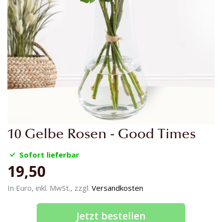
Zum
10 Gelbe Rosen - Good Times
Anfang
der
Sofort lieferbar
Bildgalerie
19,50
springen
In Euro, inkl. MwSt., zzgl.
Versandkosten
Jetzt bestellen