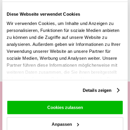
Möchtest du diesem Strauß aus 10 gelben Rosen etwas
mehr hinzufügen? Schaue dir unsere
Geschenke
an und füge
Diese Webseite verwendet Cookies
eine Vase, Wein, Champagner oder Schokolade hinzu, um
dieses Geschenk noch spezieller zu machen.
Wir verwenden Cookies, um Inhalte und Anzeigen zu
personalisieren, Funktionen für soziale Medien anbieten
zu können und die Zugriffe auf unsere Website zu
analysieren. Außerdem geben wir Informationen zu Ihrer
Diese Produkte könnten dich auch
Verwendung unserer Website an unsere Partner für
interessieren
soziale Medien, Werbung und Analysen weiter. Unsere
Partner führen diese Informationen möglicherweise mit
weiteren Daten zusammen, die Sie ihnen bereitgestellt
haben oder die sie im Rahmen Ihrer Nutzung der Dienste
gesammelt haben.
Details zeigen
Unsere Kundenhotline:
Cookies zulassen
Telefonisch Mo. - Fr. von
Anpassen
09:00 - 12:00 Uhr