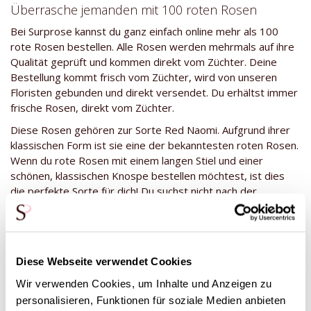
Überrasche jemanden mit 100 roten Rosen
Bei Surprose kannst du ganz einfach online mehr als 100
rote Rosen bestellen. Alle Rosen werden mehrmals auf ihre
Qualität geprüft und kommen direkt vom Züchter. Deine
Bestellung kommt frisch vom Züchter, wird von unseren
Floristen gebunden und direkt versendet. Du erhältst immer
frische Rosen, direkt vom Züchter.
Diese Rosen gehören zur Sorte Red Naomi. Aufgrund ihrer
klassischen Form ist sie eine der bekanntesten roten Rosen.
Wenn du rote Rosen mit einem langen Stiel und einer
schönen, klassischen Knospe bestellen möchtest, ist dies
die perfekte Sorte für dich! Du suchst nicht nach der
klassischen Form dieser Rosensorte? Du kannst auch 100
rote Rosen der Sorte
EverRed
kaufen. Diese rote Rose hat
einen blütenförmigeren Rosenknospen. Kaufe rote Rosen in
allen Stilen und Farben!
Diese Webseite verwendet Cookies
Möchtest du der Bestellung eine weiße Rose
Wir verwenden Cookies, um Inhalte und Anzeigen zu
hinzufügen?
personalisieren, Funktionen für soziale Medien anbieten
Für ein besonderes Jahr oder einen besonderen Anlass kann