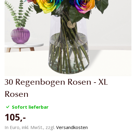
Zum
30 Regenbogen Rosen - XL
Anfang
der
Rosen
Bildgalerie
springen
Sofort lieferbar
105,-
In Euro, inkl. MwSt., zzgl.
Versandkosten