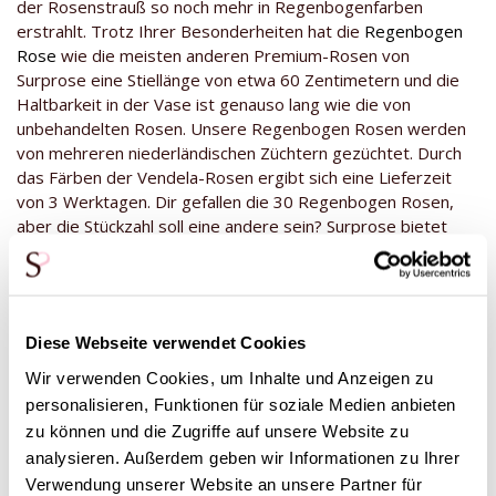
der Rosenstrauß so noch mehr in Regenbogenfarben
erstrahlt. Trotz Ihrer Besonderheiten hat die
Regenbogen
Rose
wie die meisten anderen Premium-Rosen von
Surprose eine Stiellänge von etwa 60 Zentimetern und die
Haltbarkeit in der Vase ist genauso lang wie die von
unbehandelten Rosen. Unsere Regenbogen Rosen werden
von mehreren niederländischen Züchtern gezüchtet. Durch
das Färben der Vendela-Rosen ergibt sich eine Lieferzeit
von 3 Werktagen. Dir gefallen die 30 Regenbogen Rosen,
aber die Stückzahl soll eine andere sein? Surprose bietet
diese Regenbogen Rosen auch in anderen Stückzahlen! Gehe
dazu einfach zu unsere Kategorie
Regenbogen Rosen
und
wähle einen Rosenstrauß, der dir bezüglich der Größe und
dem Stil besser gefällt, auch wenn das bei dem Anblick
Diese Webseite verwendet Cookies
dieser 30 Regenbogen Rosen schwer vorstellbar ist. Diese
Regenbogen Rosen sind ein Blickfang in jedem Innenraum
Wir verwenden Cookies, um Inhalte und Anzeigen zu
und werden nicht so schnell vergessen werden.
personalisieren, Funktionen für soziale Medien anbieten
Diese Rosensorte wird eigens für deine Bestellung bei
zu können und die Zugriffe auf unsere Website zu
unseren Züchtern geschnitten. Änderungen der Bestellung
analysieren. Außerdem geben wir Informationen zu Ihrer
sind nach Eingang der Bestellbestätigung nur bedingt
Verwendung unserer Website an unsere Partner für