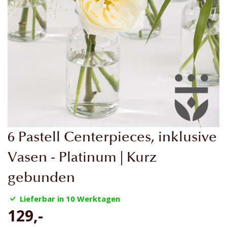
Zum
6 Pastell Centerpieces, inklusive
Anfang
der
Vasen - Platinum | Kurz
Bildgalerie
gebunden
springen
Lieferbar in 10 Werktagen
129,-