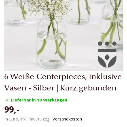
Zum
6 Weiße Centerpieces, inklusive
Anfang
der
Vasen - Silber | Kurz gebunden
Bildgalerie
springen
Lieferbar in 10 Werktagen
99,-
In Euro, inkl. MwSt., zzgl.
Versandkosten