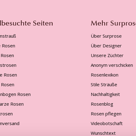
lbesuchte Seiten
Mehr Surpros
nstrauß
Über Surprose
e Rosen
Über Designer
 Rosen
Unsere Züchter
gstrosen
Anonym verschicken
e Rosen
Rosenlexikon
 Rosen
Stile Sträuße
nbogen Rosen
Nachhaltigkeit
arze Rosen
Rosenblog
trosen
Rosen pflegen
nversand
Videobotschaft
Wunschtext