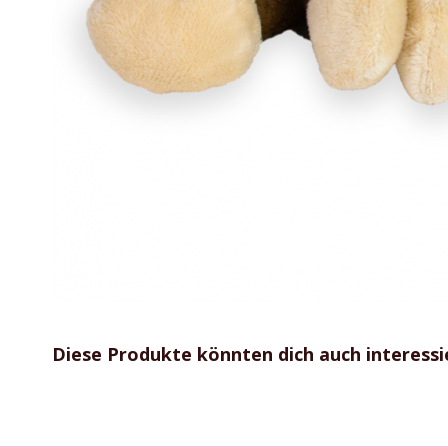
Zum
Anfang
Diese Produkte könnten dich auch interessi
der
Bildgalerie
springen