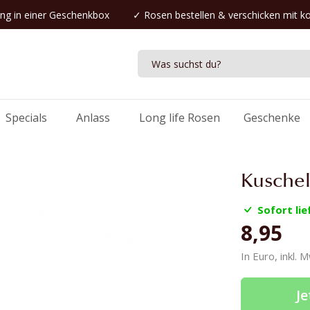
ng in einer Geschenkbox
✓
Rosen bestellen
& verschicken mit k
Specials
Anlass
Long life Rosen
Geschenke
Kuschel
Sofort lie
8,95
In Euro, inkl. 
Je