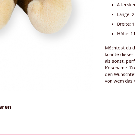
Alterske
Länge: 
Breite: 
Höhe: 1
Möchtest du d
könnte dieser 
als sonst, per
Kosename fürei
den Wunschtex
von wem das G
eren