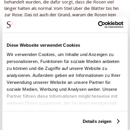
behandelt wurden, die dafür sorgt, dass die Rosen viel
länger halten als normal. Vom Stiel über die Blätter bis hin
zur Rose. Das ist auch der Grund, warum die Rosen kein
Wasser brauchen. Wir empfehlen daher, die Rosen trocken
in eine undurchsichtige Vase zu stellen. Was helfen kann,
wenn du die Rosen in die Vase stellst, ist, eine Schicht Sand
in die Vase zu geben, damit die Rosen dort bleiben, wo sie
Diese Webseite verwendet Cookies
sind, so wie du sie haben willst!
Wir verwenden Cookies, um Inhalte und Anzeigen zu
*Ausgenommen die Vase auf dem Foto
personalisieren, Funktionen für soziale Medien anbieten
*Unsere konservierten Rosen sind echte, natürliche Rosen,
zu können und die Zugriffe auf unsere Website zu
die mit biologisch abbaubaren Stoffen behandelt wurden.
analysieren. Außerdem geben wir Informationen zu Ihrer
Daher kann es vorkommen, dass Blätter nicht perfekt sind,
Verwendung unserer Website an unsere Partner für
aber dies ist ein natürlicher Prozess.
soziale Medien, Werbung und Analysen weiter. Unsere
Partner führen diese Informationen möglicherweise mit
weiteren Daten zusammen, die Sie ihnen bereitgestellt
Diese Produkte könnten dich auch
haben oder die sie im Rahmen Ihrer Nutzung der Dienste
interessieren
gesammelt haben.
Details zeigen