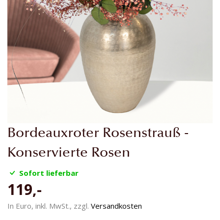
Zum
Bordeauxroter Rosenstrauß -
Anfang
der
Konservierte Rosen
Bildgalerie
springen
Sofort lieferbar
119,-
In Euro, inkl. MwSt., zzgl.
Versandkosten