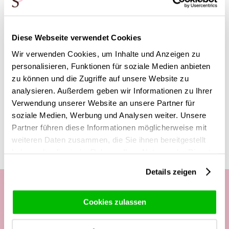
*Diese Rosen haben ihre Farbe durch blauer Tinte. Wenn
sich die Rosen färben, färben sich auch die Blätter mit, was
völlig normal ist. Die Blätter der Rose können trocken
Diese Webseite verwendet Cookies
erscheinen, auch das ist auf den Färbeprozess
zurückzuführen und lässt sich nicht vermeiden. Das hat aber
Wir verwenden Cookies, um Inhalte und Anzeigen zu
keinen Effekt auf die Haltbarkeit der Rosen in der Vase.
personalisieren, Funktionen für soziale Medien anbieten
zu können und die Zugriffe auf unsere Website zu
analysieren. Außerdem geben wir Informationen zu Ihrer
Verwendung unserer Website an unsere Partner für
Diese Produkte könnten dich auch
soziale Medien, Werbung und Analysen weiter. Unsere
interessieren
Partner führen diese Informationen möglicherweise mit
weiteren Daten zusammen, die Sie ihnen bereitgestellt
haben oder die sie im Rahmen Ihrer Nutzung der Dienste
gesammelt haben.
Details zeigen
Cookies zulassen
Unsere Kundenhotline: