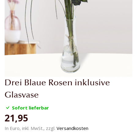
Zum
Drei Blaue Rosen inklusive
Anfang
der
Glasvase
Bildgalerie
springen
Sofort lieferbar
21,95
In Euro, inkl. MwSt., zzgl.
Versandkosten