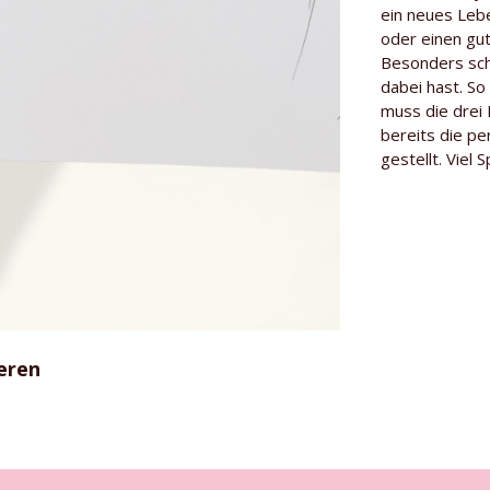
Länge der Ro
ein neues Lebe
oder einen gu
Herkunft
Besonders sch
dabei hast. S
Gärtner
muss die drei 
Besonderhei
bereits die pe
gestellt. Viel
Rosensorte
eren