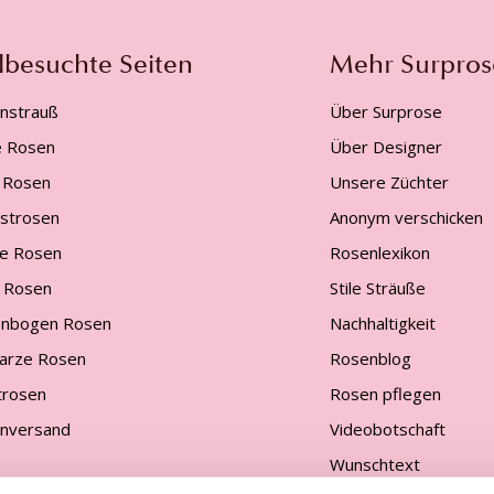
lbesuchte Seiten
Mehr Surpros
nstrauß
Über Surprose
e Rosen
Über Designer
 Rosen
Unsere Züchter
gstrosen
Anonym verschicken
e Rosen
Rosenlexikon
 Rosen
Stile Sträuße
nbogen Rosen
Nachhaltigkeit
arze Rosen
Rosenblog
trosen
Rosen pflegen
nversand
Videobotschaft
Wunschtext