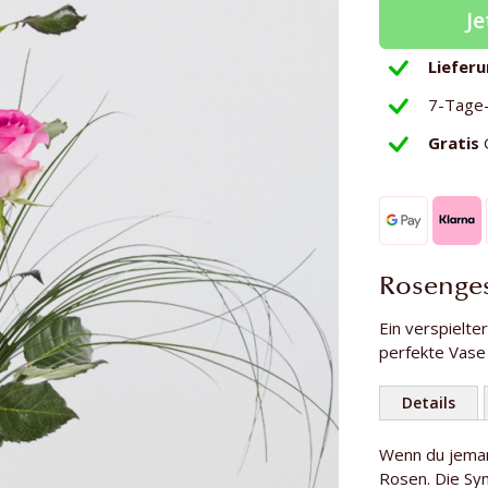
Je
Liefer
7-Tage
Gratis
Rosenges
Ein verspielte
perfekte Vase 
Details
Weitere
Wenn du jeman
Anzahl Rosen
Informationen
Rosen. Die Sym