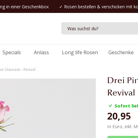
ng in einer Geschenkbox
✓
Rosen bestellen
& verschicken mit k
Specials
Anlass
Long life Rosen
Geschenke
ve Glasvase - Revival
Drei Pi
Revival
Sofort lie
20,95
In Euro, inkl. 