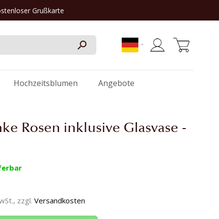
ostenloser Grußkarte
Mein Warenkorb
Hochzeitsblumen
Angebote
nke Rosen inklusive Glasvase -
ferbar
MwSt., zzgl.
Versandkosten