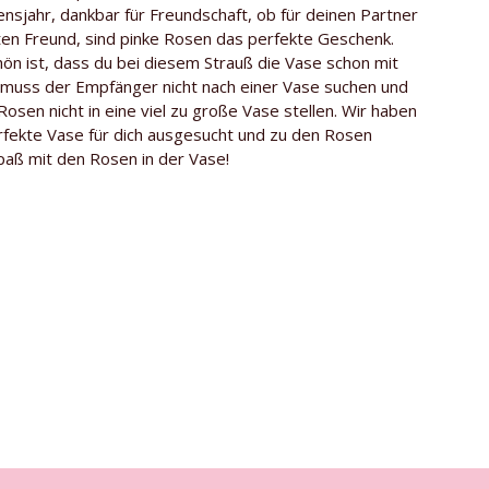
se
ca. 60 cm
nsjahr, dankbar für Freundschaft, ob für deinen Partner
ten Freund, sind pinke Rosen das perfekte Geschenk.
Kenia
ön ist, dass du bei diesem Strauß die Vase schon mit
o muss der Empfänger nicht nach einer Vase suchen und
Timaflor
Rosen nicht in eine viel zu große Vase stellen. Wir haben
ten
Gratis Glasvase
rfekte Vase für dich ausgesucht und zu den Rosen
 Spaß mit den Rosen in der Vase!
Revival