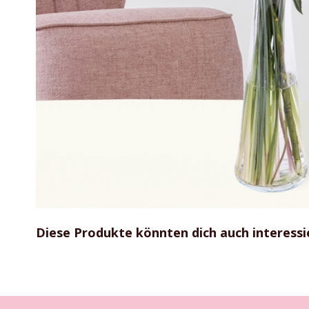
Zum
Anfang
Diese Produkte könnten dich auch interessi
der
Bildgalerie
springen