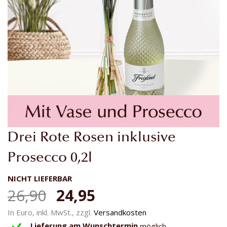
Zum
Drei Rote Rosen inklusive
Anfang
der
Prosecco 0,2l
Bildgalerie
springen
NICHT LIEFERBAR
26,90
24,95
In Euro, inkl. MwSt., zzgl.
Versandkosten
Lieferung am Wunschtermin
möglich