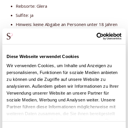
Rebsorte: Glera
Sulfite: ja
Hinweis: keine Abgabe an Personen unter 18 Jahren
Wenn sich die Rosenblüte öffnet, wird ein leichter Rosenduft
freigesetzt. Die roten Rosen sind Premium-Rosen mit einem
besonders langen Stiel. Es sind niederländische Rosen der
Rosensorte Red Naomi, der Königin unter den Rosen! Die
Diese Webseite verwendet Cookies
Rosen sind handgebunden und mit einem Band in der
Wir verwenden Cookies, um Inhalte und Anzeigen zu
Schachtel verschnürt. Die Schachtel, das Auspacken und die
personalisieren, Funktionen für soziale Medien anbieten
Rosen in der Vase sind schon ein Fest. Du kannst den
zu können und die Zugriffe auf unsere Website zu
Empfänger auch anonym überraschen, wenn du das
analysieren. Außerdem geben wir Informationen zu Ihrer
möchtest. Achte darauf, dass die Lieferadresse keine
Verwendung unserer Website an unsere Partner für
Angaben über dich enthält, sondern nur über den
soziale Medien, Werbung und Analysen weiter. Unsere
Empfänger. Wenn du dann deinen Namen nicht auf der
Grußkarte hinterlässt, bleibst du völlig anonym!
Partner führen diese Informationen möglicherweise mit
weiteren Daten zusammen, die Sie ihnen bereitgestellt
haben oder die sie im Rahmen Ihrer Nutzung der Dienste
gesammelt haben.