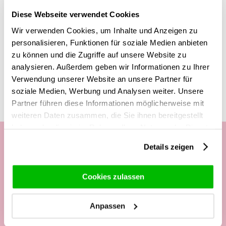
Daher kann es vorkommen, dass die Blätter nicht perfekt
Diese Webseite verwendet Cookies
sind, aber dies ist ein natürlicher Prozess.
Wir verwenden Cookies, um Inhalte und Anzeigen zu
personalisieren, Funktionen für soziale Medien anbieten
zu können und die Zugriffe auf unsere Website zu
Diese Produkte könnten dich auch
analysieren. Außerdem geben wir Informationen zu Ihrer
interessieren
Verwendung unserer Website an unsere Partner für
soziale Medien, Werbung und Analysen weiter. Unsere
Partner führen diese Informationen möglicherweise mit
weiteren Daten zusammen, die Sie ihnen bereitgestellt
haben oder die sie im Rahmen Ihrer Nutzung der Dienste
gesammelt haben.
Details zeigen
Unsere Kundenhotline:
Cookies zulassen
Telefonisch Mo. - Fr. von
09:00 - 12:00 Uhr
Anpassen
13:00 - 17:00 Uhr