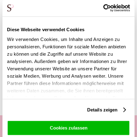
Nachricht in das Feld, dann drucken wir diese auf eine
Grußkarte und legen sie dem Paket bei. Ohne Grußtext weiß
der Empfänger nicht von wem das Rosengeschenk kommt.
Anonyme Lieferungen sind so also möglich. Möchtest du
Diese Webseite verwendet Cookies
deiner Bestellung etwas hinzufügen, um den Empfänger
noch mehr zu überraschen? Das ist möglich, wir haben
Wir verwenden Cookies, um Inhalte und Anzeigen zu
leckere
Zusatz-Geschenke wie Schokolade, Wein,
personalisieren, Funktionen für soziale Medien anbieten
Champagner
und vieles mehr!
zu können und die Zugriffe auf unsere Website zu
analysieren. Außerdem geben wir Informationen zu Ihrer
Verwendung unserer Website an unsere Partner für
soziale Medien, Werbung und Analysen weiter. Unsere
Diese Produkte könnten dich auch
Partner führen diese Informationen möglicherweise mit
interessieren
weiteren Daten zusammen, die Sie ihnen bereitgestellt
haben oder die sie im Rahmen Ihrer Nutzung der Dienste
gesammelt haben.
Details zeigen
Cookies zulassen