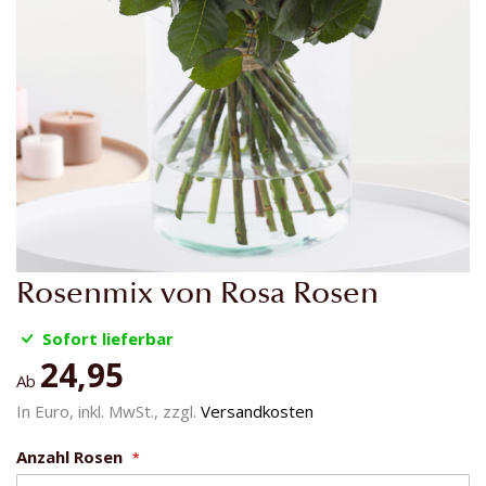
Zum
Rosenmix von Rosa Rosen
Anfang
der
Sofort lieferbar
Bildgalerie
24,95
springen
Ab
In Euro, inkl. MwSt., zzgl.
Versandkosten
Anzahl Rosen