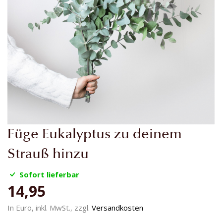
Zum
Füge Eukalyptus zu deinem
Anfang
der
Strauß hinzu
Bildgalerie
springen
Sofort lieferbar
14,95
In Euro, inkl. MwSt., zzgl.
Versandkosten