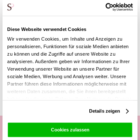
zusammenstellen. Wähle eine Farbe und eine Anzahl von
Rosen und füge dieses Produkt hinzu. Wir werden es dann
zu einem schönen großen Strauß binden. Dieses Produkt
enthält 5 Stiele. Wenn du also dieses Produkt hinzufügst,
erhältst du 5 Eukalyptusstängel in dem gewählten Strauß.
Diese Webseite verwendet Cookies
Wir verwenden Cookies, um Inhalte und Anzeigen zu
*Dieses Produkt kann nicht separat, ohne Rosen, bestellt
personalisieren, Funktionen für soziale Medien anbieten
werden.
zu können und die Zugriffe auf unsere Website zu
analysieren. Außerdem geben wir Informationen zu Ihrer
Verwendung unserer Website an unsere Partner für
soziale Medien, Werbung und Analysen weiter. Unsere
Diese Produkte könnten dich auch
Partner führen diese Informationen möglicherweise mit
interessieren
weiteren Daten zusammen, die Sie ihnen bereitgestellt
haben oder die sie im Rahmen Ihrer Nutzung der Dienste
gesammelt haben.
Details zeigen
Cookies zulassen