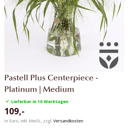
Zum
Pastell Plus Centerpiece -
Anfang
der
Platinum | Medium
Bildgalerie
springen
Lieferbar in 10 Werktagen
109,-
In Euro, inkl. MwSt., zzgl.
Versandkosten