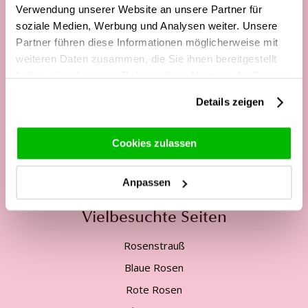
Verwendung unserer Website an unsere Partner für
Unsere Kundenhotline:
soziale Medien, Werbung und Analysen weiter. Unsere
Partner führen diese Informationen möglicherweise mit
Telefonisch Mo. - Fr. von
weiteren Daten zusammen, die Sie ihnen bereitgestellt
09:00 - 12:00 Uhr
haben oder die sie im Rahmen Ihrer Nutzung der Dienste
gesammelt haben.
13:00 - 17:00 Uhr
Details zeigen
Tel:
+49 2562 - 945 36 97
Mail:
service@surprose.de
Cookies zulassen
Kontaktformular
Anpassen
Vielbesuchte Seiten
Rosenstrauß
Blaue Rosen
Rote Rosen