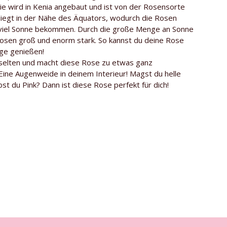
ie wird in Kenia angebaut und ist von der Rosensorte
se
ca. 60 cm
 liegt in der Nähe des Äquators, wodurch die Rosen
viel Sonne bekommen. Durch die große Menge an Sonne
Kenia
osen groß und enorm stark. So kannst du deine Rose
ge genießen!
Timaflor
t selten und macht diese Rose zu etwas ganz
ten
Gratis Glasvase
ine Augenweide in deinem Interieur! Magst du helle
bst du Pink? Dann ist diese Rose perfekt für dich!
Revival