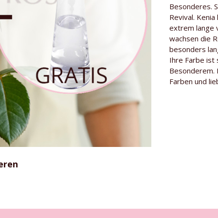
Informationen
Besonderes. S
Länge der Ro
Revival. Kenia
extrem lange 
Herkunft
wachsen die R
besonders lan
Gärtner
Ihre Farbe is
Besonderhei
Besonderem. E
Farben und lie
Rosensorte
eren