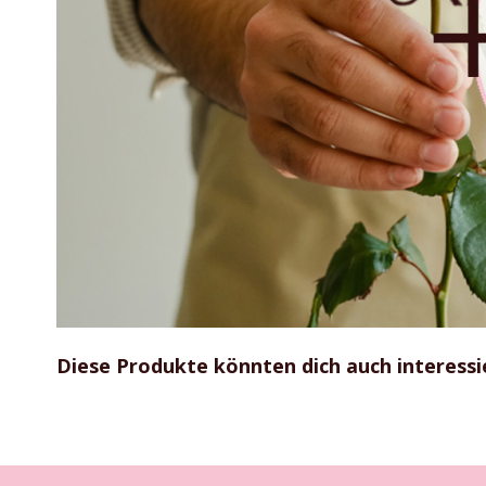
Zum
Anfang
Diese Produkte könnten dich auch interessi
der
Bildgalerie
springen