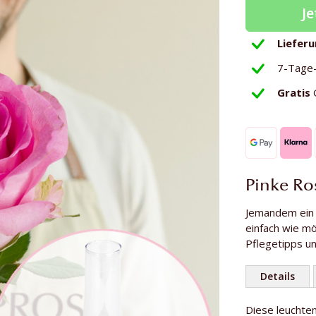
Je
Liefer
7-Tage
Gratis
Pinke Ro
Jemandem ein
einfach wie m
Pflegetipps u
Details
Weitere
Diese leuchte
Anzahl Rosen