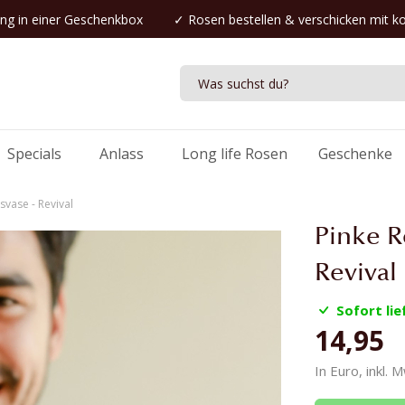
ng in einer Geschenkbox
✓
Rosen bestellen
& verschicken mit k
Specials
Anlass
Long life Rosen
Geschenke
svase - Revival
Pinke R
Revival
Sofort lie
14,95
In Euro, inkl. 