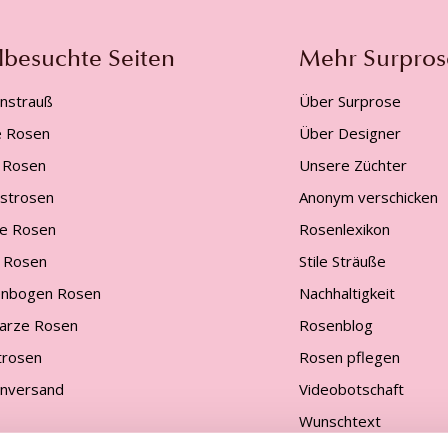
lbesuchte Seiten
Mehr Surpros
nstrauß
Über Surprose
e Rosen
Über Designer
 Rosen
Unsere Züchter
gstrosen
Anonym verschicken
e Rosen
Rosenlexikon
 Rosen
Stile Sträuße
nbogen Rosen
Nachhaltigkeit
arze Rosen
Rosenblog
trosen
Rosen pflegen
nversand
Videobotschaft
Wunschtext