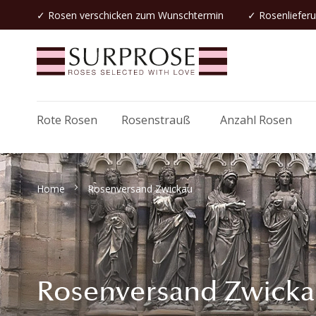
✓
Rosen verschicken
zum Wunschtermin
✓ Rosenlieferu
Rote Rosen
Rosenstrauß
Anzahl Rosen
Home
Rosenversand Zwickau
Rosenversand Zwickau