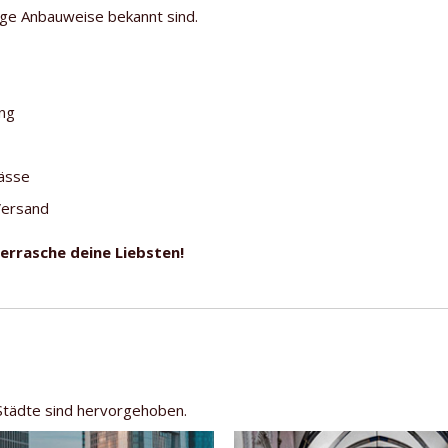
ige Anbauweise bekannt sind.
ung
lässe
Versand
berrasche deine Liebsten!
 Städte sind hervorgehoben.