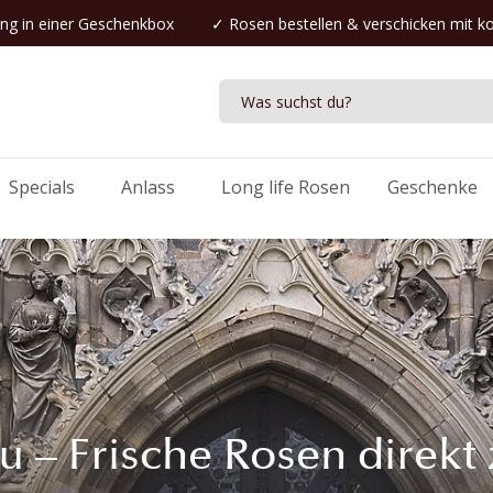
ng in einer Geschenkbox
✓
Rosen bestellen
& verschicken mit k
Specials
Anlass
Long life Rosen
Geschenke
 – Frische Rosen direkt 