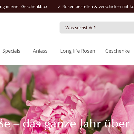
ng in einer Geschenkbox
✓
Rosen bestellen
& verschicken mit k
Specials
Anlass
Long life Rosen
Geschenke
ße – das ganze Jahr über