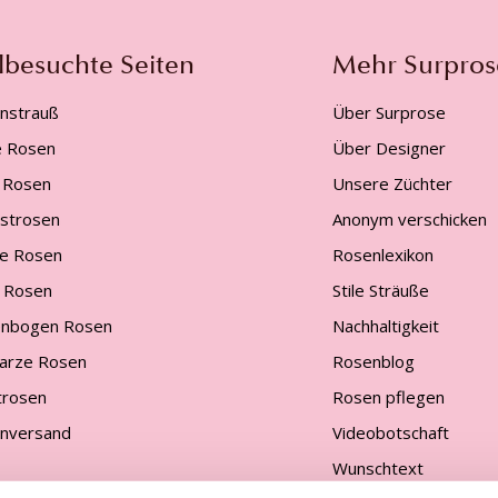
lbesuchte Seiten
Mehr Surpros
nstrauß
Über Surprose
e Rosen
Über Designer
 Rosen
Unsere Züchter
gstrosen
Anonym verschicken
e Rosen
Rosenlexikon
 Rosen
Stile Sträuße
nbogen Rosen
Nachhaltigkeit
arze Rosen
Rosenblog
trosen
Rosen pflegen
nversand
Videobotschaft
Wunschtext