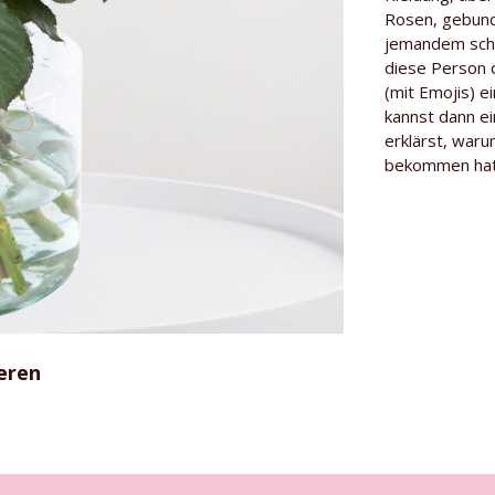
Rosen, gebund
Herkunft
jemandem sche
diese Person d
Gärtner
(mit Emojis) e
kannst dann e
erklärst, war
bekommen hat
eren