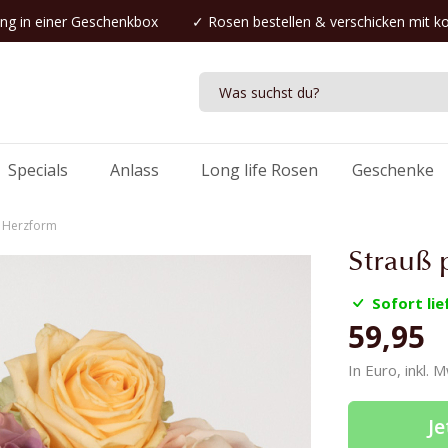
ng in einer Geschenkbox
✓
Rosen bestellen
& verschicken mit k
Specials
Anlass
Long life Rosen
Geschenke
n Herzform
Strauß 
Sofort lie
59,95
In Euro, inkl. 
Je