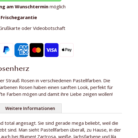
ung am Wunschtermin
möglich
-
Frischegarantie
Grußkarte oder Videobotschaft
Rosenherz
er Strauß Rosen in verschiedenen Pastellfarben. Die
farbenen Rosen haben einen sanften Look, perfekt für
fte Farben mögen und damit ihre Liebe zeigen wollen!
Weitere Informationen
nd total angesagt. Sie sind gerade mega beliebt, weil die
19
ebt sind. Man sieht Pastellfarben überall, zu Hause, in der
se
ca. 60 cm
 auch bei Blumen! Zartrosa, weiße, lachsfarbene und lila