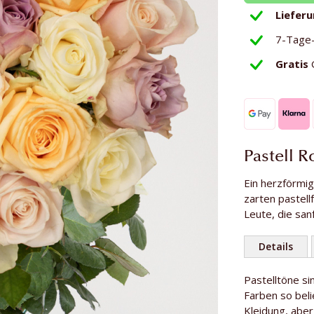
Liefer
7-Tage
Gratis
Pastell 
Ein herzförmig
zarten pastell
Leute, die san
Details
Weitere
Pastelltöne si
Anzahl Rosen
Informationen
Farben so beli
Länge der Ro
Kleidung, aber