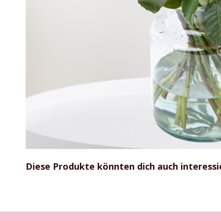
Zum
Anfang
Diese Produkte könnten dich auch interessi
der
Bildgalerie
springen