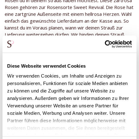
Rosen du in deinem Strauß haben möchtest. Diese zartrosa
Rosen gehören zur Rosensorte Sweet Revival. Die Rose hat
eine zartgrüne Außenseite mit einem hellrosa Herzen. Wähl
einfach das gewünschte Lieferdatum an der Kasse aus. So
kannst du im Voraus planen, wann wir deinen Strauß zur
Lieferung weitergeben dürfen. Wir binden deinen Strauß
immer kurz vor dem Versand mit frischen Rosen vom
Züchter.
Möchtest du eine weiße oder rote Rose in der
Mitte?
Diese Webseite verwendet Cookies
Für ein besonderes Jahr oder einen besonderen Anlass
Wir verwenden Cookies, um Inhalte und Anzeigen zu
kannst du deiner Bestellung eine oder mehrere weiße oder
personalisieren, Funktionen für soziale Medien anbieten
rote Rosen hinzufügen. Das geht, wenn du die Anzahl der
zu können und die Zugriffe auf unsere Website zu
Rosen in deinen Warenkorb gelegt hast. Dazu klickst du in
analysieren. Außerdem geben wir Informationen zu Ihrer
deinem Warenkorb auf „Warenkorb anzeigen”. Dann fügst du
Verwendung unserer Website an unsere Partner für
deiner Bestellung eine oder mehrere Rosen hinzu.
soziale Medien, Werbung und Analysen weiter. Unsere
(Nur zusammen mit anderen Rosen aus unserer Kollektion
Partner führen diese Informationen möglicherweise mit
pro Stück lieferbar)
weiteren Daten zusammen, die Sie ihnen bereitgestellt
haben oder die sie im Rahmen Ihrer Nutzung der Dienste