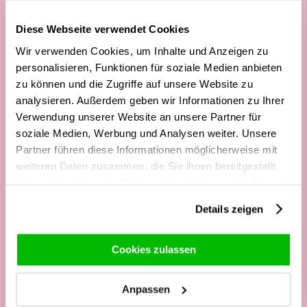
13:00 - 17:00 Uhr
Tel:
+49 2562 - 945 36 97
Diese Webseite verwendet Cookies
Mail:
service@surprose.de
Wir verwenden Cookies, um Inhalte und Anzeigen zu
personalisieren, Funktionen für soziale Medien anbieten
Kontaktformular
zu können und die Zugriffe auf unsere Website zu
analysieren. Außerdem geben wir Informationen zu Ihrer
Verwendung unserer Website an unsere Partner für
Vielbesuchte Seiten
soziale Medien, Werbung und Analysen weiter. Unsere
Partner führen diese Informationen möglicherweise mit
Rosenstrauß
weiteren Daten zusammen, die Sie ihnen bereitgestellt
Blaue Rosen
haben oder die sie im Rahmen Ihrer Nutzung der Dienste
Rote Rosen
gesammelt haben.
Details zeigen
Pfingstrosen
Weiße Rosen
Cookies zulassen
Rosa Rosen
Regenbogen Rosen
Anpassen
Schwarze Rosen