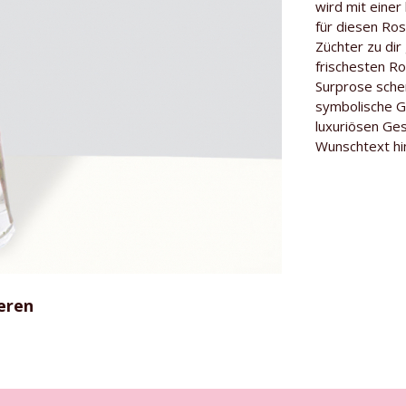
wird mit einer
für diesen Ro
Gärtner
Züchter zu dir
Besonderhei
frischesten R
Surprose sche
Rosensorte
symbolische Ge
luxuriösen Ges
Wunschtext hi
eren