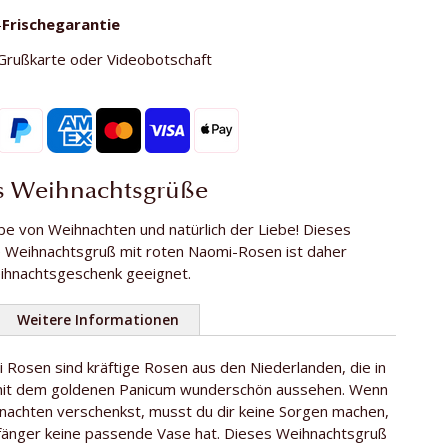
-
Frischegarantie
Grußkarte oder Videobotschaft
s Weihnachtsgrüße
rbe von Weihnachten und natürlich der Liebe! Dieses
Weihnachtsgruß mit roten Naomi-Rosen ist daher
eihnachtsgeschenk geeignet.
Weitere Informationen
 Rosen sind kräftige Rosen aus den Niederlanden, die in
3
mit dem goldenen Panicum wunderschön aussehen. Wenn
se
ca. 60 cm
hnachten verschenkst, musst du dir keine Sorgen machen,
änger keine passende Vase hat. Dieses Weihnachtsgruß
Die Niederlande