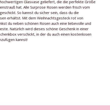
 hochwertigen Glasvase geliefert, die die perfekte Größe
senstrauß hat. Alle Surprose Rosen werden frisch vom
Meewisse Roses
 geschickt. So kannst du sicher sein, dass du die
ten
Gratis Glasvase
osen erhältst. Mit dem Weihnachtsgesteck rot von
nkst du neben schönen Rosen auch eine liebevolle und
Red Naomi
ste. Natürlich wird dieses schöne Geschenk in einer
chenkbox verschickt, in der du auch einen kostenlosen
nzufügen kannst!