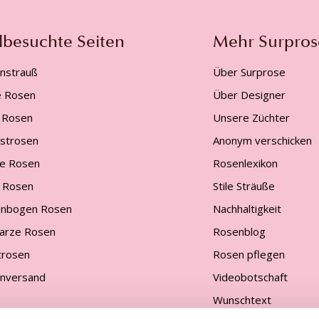
lbesuchte Seiten
Mehr Surpros
nstrauß
Über Surprose
e Rosen
Über Designer
 Rosen
Unsere Züchter
gstrosen
Anonym verschicken
e Rosen
Rosenlexikon
 Rosen
Stile Sträuße
nbogen Rosen
Nachhaltigkeit
arze Rosen
Rosenblog
trosen
Rosen pflegen
nversand
Videobotschaft
Wunschtext