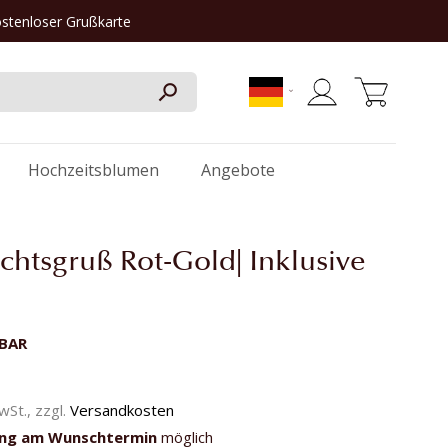
ostenloser Grußkarte
Mein Warenkorb
Hochzeitsblumen
Angebote
htsgruß Rot-Gold| Inklusive
RBAR
MwSt., zzgl.
Versandkosten
ung am Wunschtermin
möglich