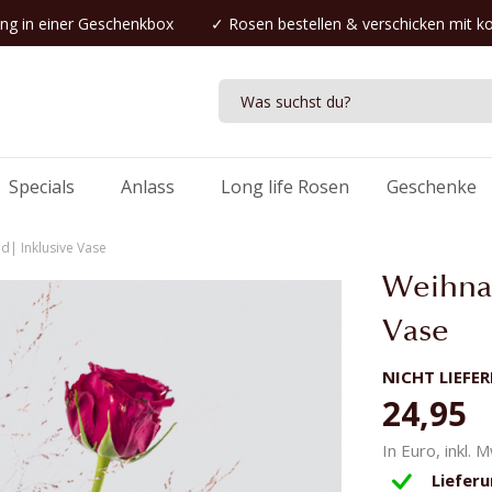
ng in einer Geschenkbox
✓
Rosen bestellen
& verschicken mit k
Specials
Anlass
Long life Rosen
Geschenke
d| Inklusive Vase
Weihnac
Vase
NICHT LIEFE
24,95
In Euro, inkl. 
Liefer