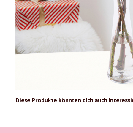
Zum
Anfang
Diese Produkte könnten dich auch interessi
der
Bildgalerie
springen