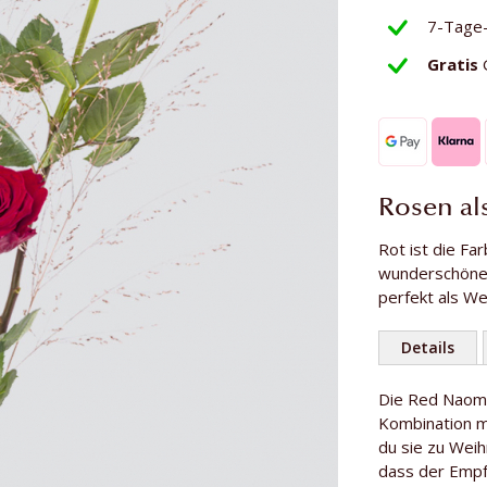
7-Tage
Gratis
Rosen al
Rot ist die Fa
wunderschöne 
perfekt als W
Details
Weitere
Die Red Naomi
Anzahl Rosen
Informationen
Kombination 
Länge der Ro
du sie zu Wei
dass der Empf
Herkunft