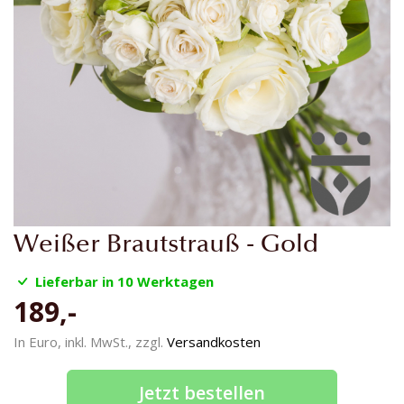
Zum
Weißer Brautstrauß - Gold
Anfang
der
Lieferbar in 10 Werktagen
Bildgalerie
189,-
springen
In Euro, inkl. MwSt., zzgl.
Versandkosten
Jetzt bestellen