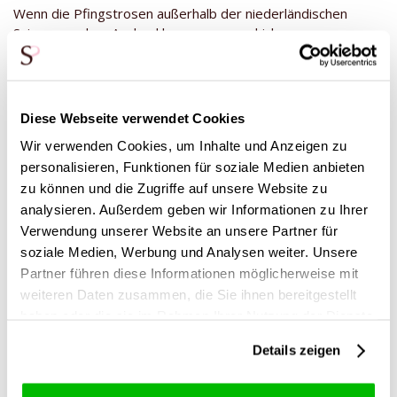
Wenn die Pfingstrosen außerhalb der niederländischen
Saison aus dem Ausland kommen, verschicken unsere
Züchter sie trocken, um Schäden zu vermeiden. Allerdings
sollten die Pfingstrosen so schnell wie möglich in frisches
Wasser gestellt werden. Fülle eine Vase mindestens zur
Hälfte mit sauberem Wasser und gib 1 Beutel
Diese Webseite verwendet Cookies
Schnittblumennahrung dazu. Schneide etwa 3 cm vom Stiel
Wir verwenden Cookies, um Inhalte und Anzeigen zu
schräg ab und stelle sie so schnell wie möglich in die Vase.
personalisieren, Funktionen für soziale Medien anbieten
Schon nach einem vollen Tag werden sich die Blätter wieder
fester anfühlen und die Pfingstrose kann sich öffnen!
zu können und die Zugriffe auf unsere Website zu
analysieren. Außerdem geben wir Informationen zu Ihrer
Genieße die Schönheit unserer Pfingstrosen!
Verwendung unserer Website an unsere Partner für
soziale Medien, Werbung und Analysen weiter. Unsere
Partner führen diese Informationen möglicherweise mit
weiteren Daten zusammen, die Sie ihnen bereitgestellt
Diese Produkte könnten dich auch
interessieren
haben oder die sie im Rahmen Ihrer Nutzung der Dienste
gesammelt haben.
Details zeigen