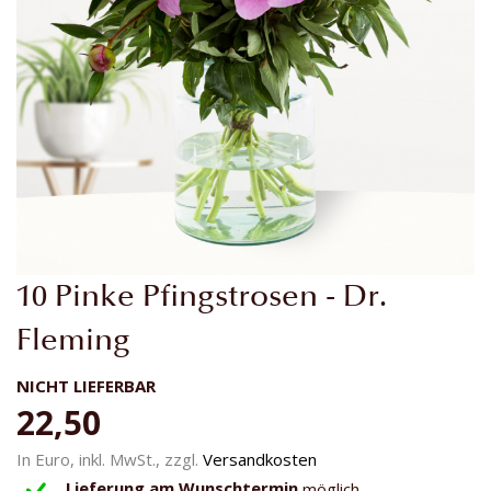
Zum
10 Pinke Pfingstrosen - Dr.
Anfang
der
Fleming
Bildgalerie
springen
NICHT LIEFERBAR
22,50
In Euro, inkl. MwSt., zzgl.
Versandkosten
Lieferung am Wunschtermin
möglich