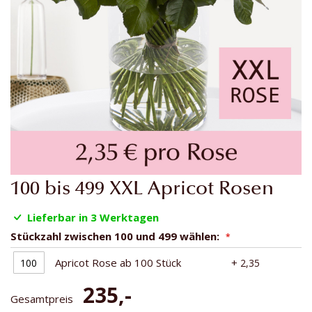
Zum
100 bis 499 XXL Apricot Rosen
Anfang
der
Lieferbar in 3 Werktagen
Bildgalerie
Stückzahl zwischen 100 und 499 wählen:
springen
Apricot Rose ab 100 Stück
+
2,35
235,-
Gesamtpreis