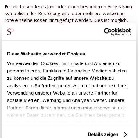
Für ein besonderes Jahr oder einen besonderen Anlass kann
symbolisch der Bestellung eine oder mehrere weiße und
rote einzelne Rosen hinzugefügt werden. Dies ist möglich,
nachdem du eine Stückzahl gewählt und in den Warenkorb
gelegt hast. Sobald dies geschehen ist, klicke danach in
deinem Warenkorb auf "Warenkorb anzeigen" und füge wie
vorgeschlagen deiner Bestellung eine oder mehrere Rosen
hinzu.
Diese Webseite verwendet Cookies
Wir verwenden Cookies, um Inhalte und Anzeigen zu
(Nur zusammen mit anderen „Stückzahl wählen“-
Rosensträußen aus unserer Sammlung möglich.)
personalisieren, Funktionen für soziale Medien anbieten
zu können und die Zugriffe auf unsere Website zu
Unsere Sträuße werden von Hand gebunden. Dabei können
analysieren. Außerdem geben wir Informationen zu Ihrer
maximal
101 apricotfarbene Pfingstrosen
als ein
Verwendung unserer Website an unsere Partner für
Strauß
gebunden werden. Bestellungen mit einer höheren
soziale Medien, Werbung und Analysen weiter. Unsere
Anzahl werden als mehrere Sträuße verpackt und verschickt.
Partner führen diese Informationen möglicherweise mit
weiteren Daten zusammen, die Sie ihnen bereitgestellt
haben oder die sie im Rahmen Ihrer Nutzung der Dienste
Diese Produkte könnten dich auch
gesammelt haben.
Details zeigen
interessieren