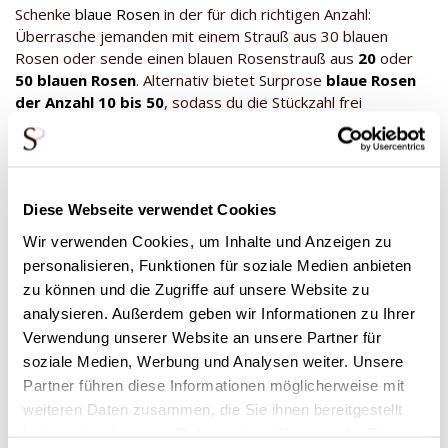
Schenke
blaue Rosen
in der für dich richtigen Anzahl:
Überrasche jemanden mit einem Strauß aus 30 blauen
Rosen oder sende einen blauen Rosenstrauß aus
20
oder
50 blauen Rosen
. Alternativ bietet Surprose
blaue Rosen
der Anzahl 10 bis 50
, sodass du die Stückzahl frei
bestimmen kannst. Neugierig auf alle anderen speziellen
Rosen von Surprose? Dann wirf einen Blick auf unsere
Kategorie
Specials
und lasse dich von unserer großen
Auswahl an besonderen Rosen überraschen. Ob blaue
Diese Webseite verwendet Cookies
Rosen oder nicht, all Bestellungen werden in unserer
Luxusverpackung mit einer kostenlosen Karte inklusive
Wir verwenden Cookies, um Inhalte und Anzeigen zu
persönlichem Wunschtext versandt.
personalisieren, Funktionen für soziale Medien anbieten
*Diese Rosen haben eine blaue Farbe durch blauer Tinte.
zu können und die Zugriffe auf unsere Website zu
Wenn sich die Rosen färben, färben sich auch die Blätter mit,
analysieren. Außerdem geben wir Informationen zu Ihrer
was völlig normal ist. Die Blätter der Rose können trocken
Verwendung unserer Website an unsere Partner für
erscheinen, auch das ist auf den Färbeprozess
soziale Medien, Werbung und Analysen weiter. Unsere
zurückzuführen und lässt sich nicht vermeiden. Das hat auch
Partner führen diese Informationen möglicherweise mit
keinen Effekt auf das Haltbarkeit der Rosen in der Vase.
weiteren Daten zusammen, die Sie ihnen bereitgestellt
haben oder die sie im Rahmen Ihrer Nutzung der Dienste