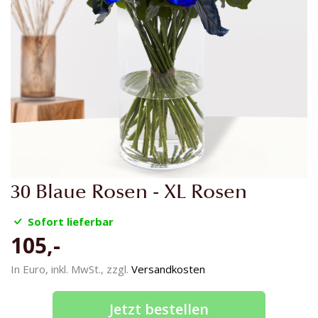
Zum
30 Blaue Rosen - XL Rosen
Anfang
der
Sofort lieferbar
Bildgalerie
105,-
springen
In Euro, inkl. MwSt., zzgl.
Versandkosten
Jetzt bestellen