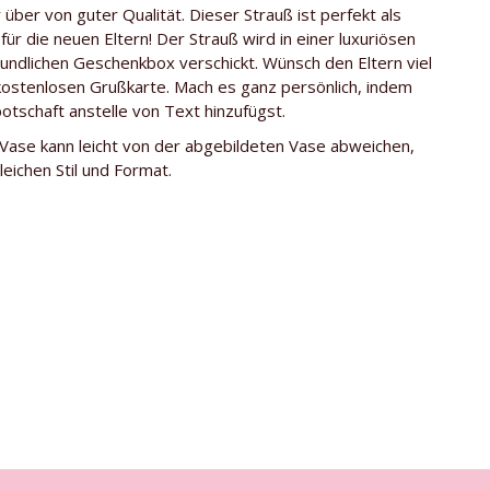
se
ca. 50 cm
 über von guter Qualität. Dieser Strauß ist perfekt als
ür die neuen Eltern! Der Strauß wird in einer luxuriösen
Kenia
undlichen Geschenkbox verschickt. Wünsch den Eltern viel
kostenlosen Grußkarte. Mach es ganz persönlich, indem
Timaflor
otschaft anstelle von Text hinzufügst.
ten
Gratis Glasvase
 Vase kann leicht von der abgebildeten Vase abweichen,
Sweet Revival
leichen Stil und Format.