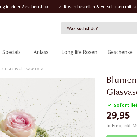
ng in einer Geschenkbox
✓
Rosen bestellen
& verschicken mit k
Specials
Anlass
Long life Rosen
Geschenke
a + Gratis Glasvase Evita
Blumen 
Glasvas
Sofort lie
29,95
In Euro, inkl. 