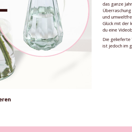
Länge der Ro
das ganze Jahr
Überraschung f
Herkunft
und umweltfre
Glück mit der 
Gärtner
du eine Videob
Besonderhei
Die gelieferte
Rosensorte
ist jedoch im g
eren