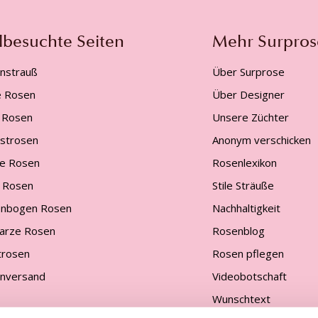
lbesuchte Seiten
Mehr Surpros
nstrauß
Über Surprose
e Rosen
Über Designer
 Rosen
Unsere Züchter
gstrosen
Anonym verschicken
e Rosen
Rosenlexikon
 Rosen
Stile Sträuße
nbogen Rosen
Nachhaltigkeit
arze Rosen
Rosenblog
trosen
Rosen pflegen
nversand
Videobotschaft
Wunschtext