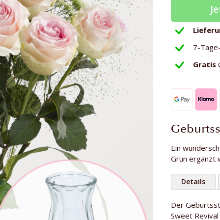
Je
Liefer
7-Tage
Gratis
Geburts
Ein wundersch
Grün ergänzt w
Details
Weitere
Der Geburtsst
Anzahl Rosen
Informationen
Sweet Revival