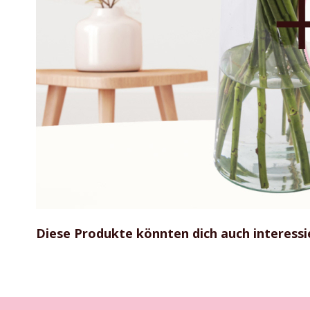
Zum
Anfang
Diese Produkte könnten dich auch interessi
der
Bildgalerie
springen