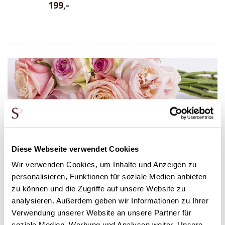
199,-
Die Kosten für einen
Brautjungfernstrauß
Diese Webseite verwendet Cookies
Ein
Brautjungfernstrauß
ist eine wunderbare Ergänzung zum
Brautstrauß und bildet ein Ganzes während der Zeremonie
Wir verwenden Cookies, um Inhalte und Anzeigen zu
und auf den Fotos. Bei Surprose liegen die Kosten für einen
personalisieren, Funktionen für soziale Medien anbieten
Brautjungfernstrauß zwischen 59 € und 89 €, je nach Stil und
zu können und die Zugriffe auf unsere Website zu
Ausführung. Diese kleineren Sträuße werden mit der
analysieren. Außerdem geben wir Informationen zu Ihrer
gleichen Sorgfalt wie der Brautstrauß von Hand gebunden
Verwendung unserer Website an unsere Partner für
und sind auf dein Hochzeitsthema zugeschnitten. Sie
soziale Medien, Werbung und Analysen weiter. Unsere