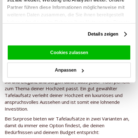
verleihen deinen Brautjungfern ein raffiniertes Detail und
Partner führen diese Informationen möglicherweise mit
machen deinen Tag zu etwas ganz Besonderem.
weiteren Daten zusammen, die Sie ihnen bereitgestellt
haben oder die sie im Rahmen Ihrer Nutzung der Dienste
Warum ist ein Centerpiece sein Geld
gesammelt haben.
Details zeigen
wert?
Ein
Centerpiece
ist nicht nur ein dekoratives Element,
Cookies zulassen
sondern ein wesentlicher Bestandteil des Looks deiner
Hochzeit. Er bildet das Herzstück des Tisches und zieht
sofort die Aufmerksamkeit deiner Gäste auf sich.
Anpassen
Tafelaufsätze verleihen deiner Veranstaltung Atmosphäre,
Stil und Eleganz und sorgen dafür, dass jeder Tisch perfekt
zum Thema deiner Hochzeit passt. Ein gut gewählter
Tafelaufsatz verleiht deiner Hochzeit ein luxuriöses und
anspruchsvolles Aussehen und ist somit eine lohnende
Investition.
Bei Surprose bieten wir Tafelaufsätze in zwei Varianten an,
damit du immer eine Option findest, die deinen
Bedürfnissen und deinem Budget entspricht: