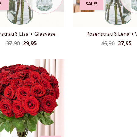
E!
SALE!
strauß Lisa + Glasvase
Rosenstrauß Lena + 
37,90
29,95
45,90
37,95