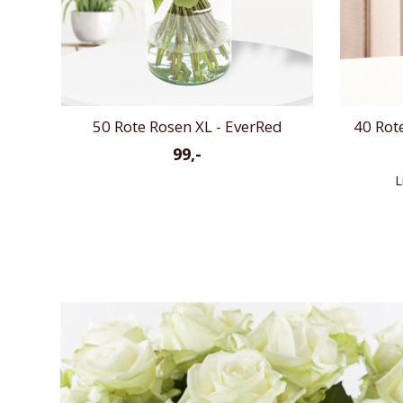
50 Rote Rosen XL - EverRed
40 Rot
99,-
L