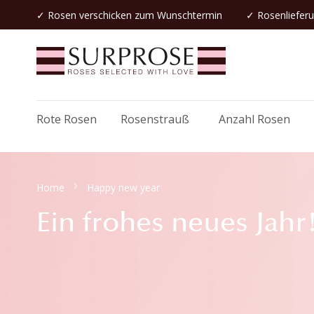
✓
Rosen verschicken
zum Wunschtermin
✓ Rosenlieferu
Rote Rosen
Rosenstrauß
Anzahl Rosen
Home
Happy new year
Ein frohes neues Jahr