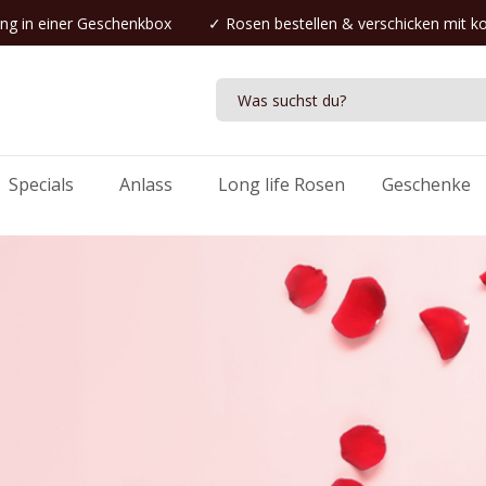
ng in einer Geschenkbox
✓
Rosen bestellen
& verschicken mit k
Specials
Anlass
Long life Rosen
Geschenke
!