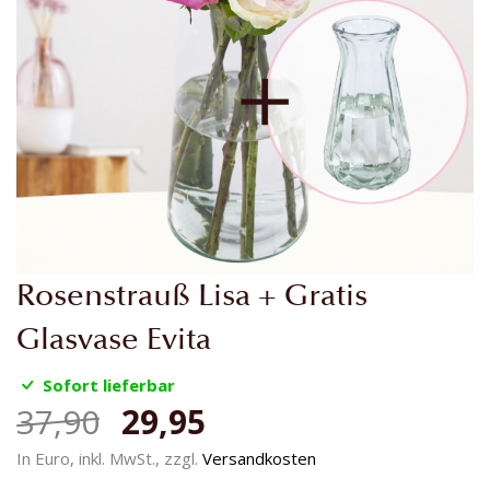
Zum
Rosenstrauß Lisa + Gratis
Anfang
der
Glasvase Evita
Bildgalerie
springen
Sofort lieferbar
37,90
29,95
In Euro, inkl. MwSt., zzgl.
Versandkosten