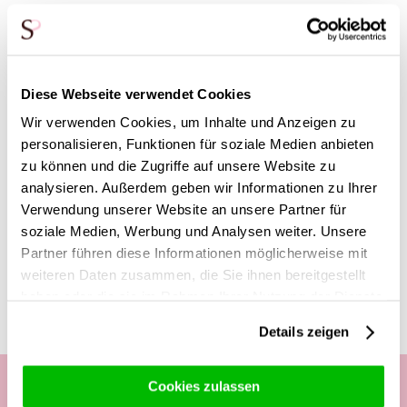
Unsere erfahrenen Floristen haben diesen Strauß
entworfen, wir fügen eine Vase hinzu und schon ist dein
Geschenk komplett. Möchtest du noch etwas Zusätzliches
hinzufügen? Dann schau dir doch mal unsere
Geschenke
an.
Diese Webseite verwendet Cookies
Dort findest du eine große Auswahl an Pralinen,
Champagner, Wein, Kuscheltiere und mehr!
Wir verwenden Cookies, um Inhalte und Anzeigen zu
personalisieren, Funktionen für soziale Medien anbieten
Die gelieferte Vase kann leicht von der abgebildeten Vase
zu können und die Zugriffe auf unsere Website zu
abweichen, ist jedoch im gleichen Stil und Format.
analysieren. Außerdem geben wir Informationen zu Ihrer
Verwendung unserer Website an unsere Partner für
soziale Medien, Werbung und Analysen weiter. Unsere
Diese Produkte könnten dich auch
Partner führen diese Informationen möglicherweise mit
interessieren
weiteren Daten zusammen, die Sie ihnen bereitgestellt
haben oder die sie im Rahmen Ihrer Nutzung der Dienste
gesammelt haben.
Details zeigen
Cookies zulassen