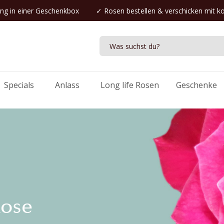
ng in einer Geschenkbox
✓
Rosen bestellen
& verschicken mit k
Specials
Anlass
Long life Rosen
Geschenke
Rose