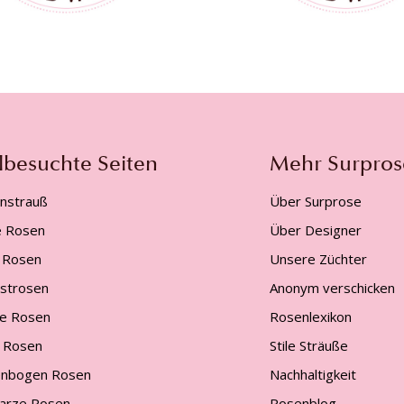
lbesuchte Seiten
Mehr Surpros
nstrauß
Über Surprose
e Rosen
Über Designer
 Rosen
Unsere Züchter
gstrosen
Anonym verschicken
e Rosen
Rosenlexikon
 Rosen
Stile Sträuße
nbogen Rosen
Nachhaltigkeit
arze Rosen
Rosenblog