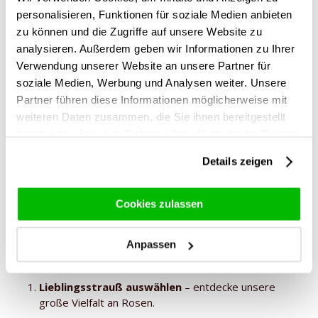
personalisieren, Funktionen für soziale Medien anbieten
zu können und die Zugriffe auf unsere Website zu
analysieren. Außerdem geben wir Informationen zu Ihrer
Verwendung unserer Website an unsere Partner für
soziale Medien, Werbung und Analysen weiter. Unsere
Partner führen diese Informationen möglicherweise mit
weiteren Daten zusammen, die Sie ihnen bereitgestellt
haben oder die sie im Rahmen Ihrer Nutzung der Dienste
Symbolik der Rosenfarben
gesammelt haben.
Details zeigen
Cookies zulassen
So einfach funktioniert der Rosenversand nach
Wuppertal
Anpassen
Mit Surprose ist das Rosen liefern lassen nach Wuppertal
kinderleicht:
Lieblingsstrauß auswählen
– entdecke unsere
große Vielfalt an Rosen.