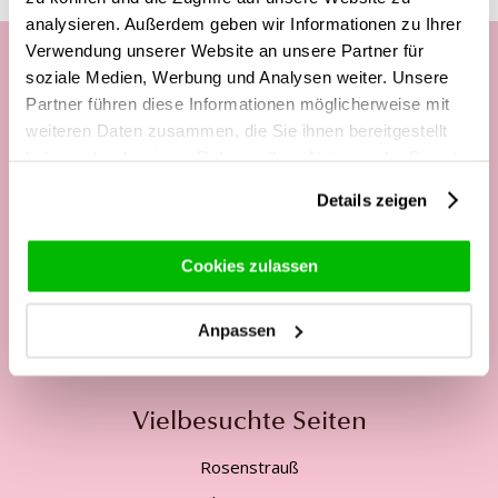
analysieren. Außerdem geben wir Informationen zu Ihrer
Verwendung unserer Website an unsere Partner für
soziale Medien, Werbung und Analysen weiter. Unsere
Partner führen diese Informationen möglicherweise mit
Unsere Kundenhotline:
weiteren Daten zusammen, die Sie ihnen bereitgestellt
Telefonisch Mo. - Fr. von
haben oder die sie im Rahmen Ihrer Nutzung der Dienste
gesammelt haben.
09:00 - 12:00 Uhr
Details zeigen
13:00 - 17:00 Uhr
Tel:
+49 2562 - 945 36 97
Cookies zulassen
Mail:
service@surprose.de
Anpassen
Kontaktformular
Vielbesuchte Seiten
Rosenstrauß