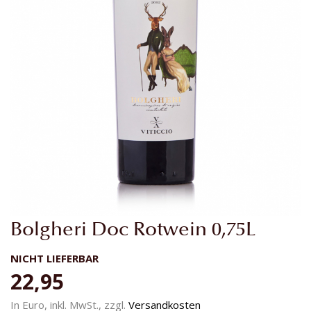
Zum
Bolgheri Doc Rotwein 0,75L
Anfang
der
NICHT LIEFERBAR
Bildgalerie
22,95
springen
In Euro, inkl. MwSt., zzgl.
Versandkosten