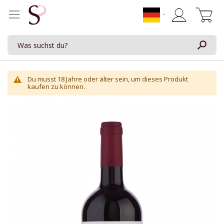
Mein Waren
Du musst 18 Jahre oder älter sein, um dieses Produkt
kaufen zu können.
Zum
Ende
der
Bildgalerie
springen