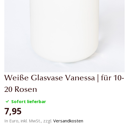
Zum
Weiße Glasvase Vanessa | für 10-
Anfang
der
20 Rosen
Bildgalerie
springen
Sofort lieferbar
7,95
In Euro, inkl. MwSt., zzgl.
Versandkosten