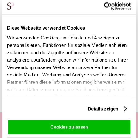
den Empfänger besonders praktisch. Der Empfänger muss
dann nicht nach einer passenden Vase für den Strauß suchen.
So kannst du sicher sein, dass die Blumen schön in der Vase
stehen werden!
Diese Webseite verwendet Cookies
(Die
Vase Vanessa
kann nur in Verbindung mit einem
Wir verwenden Cookies, um Inhalte und Anzeigen zu
anderen Produkt (Rosensträußen) bestellt werden.)
personalisieren, Funktionen für soziale Medien anbieten
zu können und die Zugriffe auf unsere Website zu
analysieren. Außerdem geben wir Informationen zu Ihrer
Verwendung unserer Website an unsere Partner für
soziale Medien, Werbung und Analysen weiter. Unsere
Diese Produkte könnten dich auch
Partner führen diese Informationen möglicherweise mit
interessieren
weiteren Daten zusammen, die Sie ihnen bereitgestellt
haben oder die sie im Rahmen Ihrer Nutzung der Dienste
gesammelt haben.
Details zeigen
Cookies zulassen
Unsere Kundenhotline: