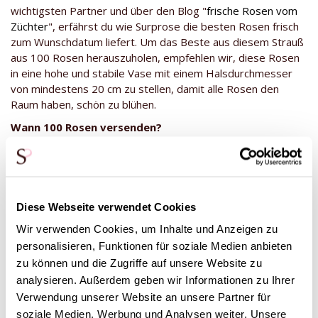
wichtigsten Partner und über den Blog "
frische Rosen vom
Züchter
", erfährst du wie Surprose die besten Rosen frisch
zum Wunschdatum liefert. Um das Beste aus diesem Strauß
aus 100 Rosen herauszuholen, empfehlen wir, diese Rosen
in eine hohe und stabile Vase mit einem Halsdurchmesser
von mindestens 20 cm zu stellen, damit alle Rosen den
Raum haben, schön zu blühen.
Wann 100 Rosen versenden?
Sende 100 rote Rosen zum Valentinstag, zu einem
besonderen Jubiläum, oder ganz einfach, um deine Liebe
auszudrücken. Wenn 100 rote Rosen nicht die richtige Anzahl
Rosen für dich sind, wirf einen Blick auf die Kategorie Anzahl
Diese Webseite verwendet Cookies
wählen. Dort können rote Rosen frei nach Stückzahl bestellt
und als ein Strauß versand werden. Ob 100 Rosen, oder
Wir verwenden Cookies, um Inhalte und Anzeigen zu
mehr, oder weniger… Surprose wünscht viel Spaß und
personalisieren, Funktionen für soziale Medien anbieten
Freude mit einem außergewöhnlichen Strauß roter Rosen.
zu können und die Zugriffe auf unsere Website zu
analysieren. Außerdem geben wir Informationen zu Ihrer
Füge deiner Bestellung roter Rosen eine weiße Rose bei
Verwendung unserer Website an unsere Partner für
Für ein besonderes Jahr oder einen besonderen Anlass kann
soziale Medien, Werbung und Analysen weiter. Unsere