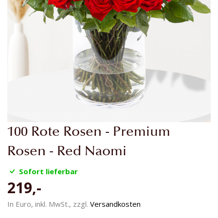
Zum
100 Rote Rosen - Premium
Anfang
der
Rosen - Red Naomi
Bildgalerie
springen
Sofort lieferbar
219,-
In Euro, inkl. MwSt., zzgl.
Versandkosten