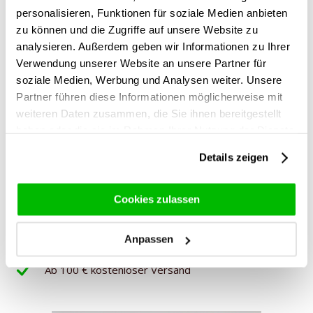
personalisieren, Funktionen für soziale Medien anbieten
Wir können sie sogar einzeln für dich verpacken, wenn du
zu können und die Zugriffe auf unsere Website zu
das möchtest. Wenn du sie verschenken willst, ist das
analysieren. Außerdem geben wir Informationen zu Ihrer
empfehlenswert. Wir wickeln jede Rose in Folie (oder
Papier) ein und befestigen eine Wasserflasche am Stiel. So
Verwendung unserer Website an unsere Partner für
wird die Rose beim Verteilen nicht beschädigt und auch
soziale Medien, Werbung und Analysen weiter. Unsere
nicht, wenn deine Kollegen die Rosen mit nach Hause
Partner führen diese Informationen möglicherweise mit
nehmen. Wir denken gerne mit dir mit und können jeder
weiteren Daten zusammen, die Sie ihnen bereitgestellt
Rose auch kostenlos eine Karte deines Unternehmens
haben oder die sie im Rahmen Ihrer Nutzung der Dienste
beifügen.
gesammelt haben.
Details zeigen
Die Vorteile einer Rosenbestellung bei Surprose
Lieferung innerhalb von 3 Arbeitstagen
Cookies zulassen
7-Tage-Frische-Garantie
Anpassen
Kostenlose Grußkarte oder Videobotschaft
Ab 100 € kostenloser Versand