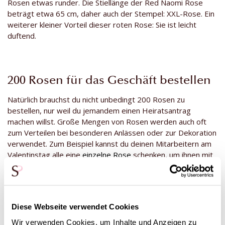
Rosen etwas runder. Die Stiellänge der Red Naomi Rose
beträgt etwa 65 cm, daher auch der Stempel: XXL-Rose. Ein
weiterer kleiner Vorteil dieser roten Rose: Sie ist leicht
duftend.
200 Rosen für das Geschäft bestellen
Natürlich brauchst du nicht unbedingt 200 Rosen zu
bestellen, nur weil du jemandem einen Heiratsantrag
machen willst. Große Mengen von Rosen werden auch oft
zum Verteilen bei besonderen Anlässen oder zur Dekoration
verwendet. Zum Beispiel kannst du deinen Mitarbeitern am
Valentinstag alle eine
einzelne Rose
schenken, um ihnen mit
einem liebevollen Geschenk zu danken. In diesem Fall ist es
vielleicht besser, sich von roten Rosen fernzuhalten, aber
eine rosafarbene oder weiße Rose kannst du auch gut
nehmen! Wir erzählen dir gerne mehr über die Bestellung
Diese Webseite verwendet Cookies
einer
großen Anzahl von Rosen
für Unternehmen auf der
Business-Seite.
Wir verwenden Cookies, um Inhalte und Anzeigen zu