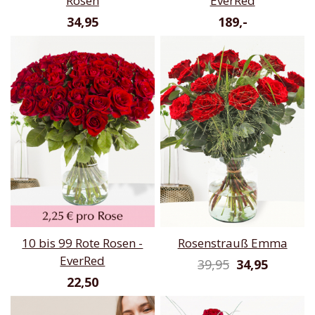
Rosen
EverRed
34,95
189,-
10 bis 99 Rote Rosen -
Rosenstrauß Emma
EverRed
39,95
34,95
22,50