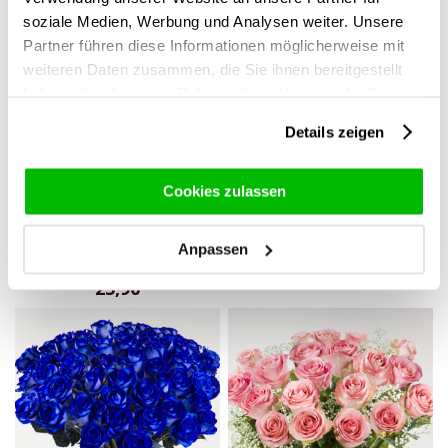
soziale Medien, Werbung und Analysen weiter. Unsere
Partner führen diese Informationen möglicherweise mit
weiteren Daten zusammen, die Sie ihnen bereitgestellt
haben oder die sie im Rahmen Ihrer Nutzung der Dienste
gesammelt haben.
Details zeigen
Cookies zulassen
Drei Rote Rosen mit
Rote Rose + Vase
Glasvase und Plüsch Herz
14,95
Anpassen
- Valentinstag
25,90