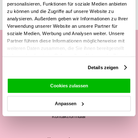
interessieren
personalisieren, Funktionen für soziale Medien anbieten
zu können und die Zugriffe auf unsere Website zu
analysieren. Außerdem geben wir Informationen zu Ihrer
Verwendung unserer Website an unsere Partner für
soziale Medien, Werbung und Analysen weiter. Unsere
Partner führen diese Informationen möglicherweise mit
weiteren Daten zusammen, die Sie ihnen bereitgestellt
Unsere Kundenhotline:
haben oder die sie im Rahmen Ihrer Nutzung der Dienste
gesammelt haben.
Telefonisch Mo. - Fr. von
Details zeigen
09:00 - 12:00 Uhr
Cookies zulassen
13:00 - 17:00 Uhr
Tel:
+49 2562 - 945 36 97
Anpassen
Mail:
service@surprose.de
Kontaktformular