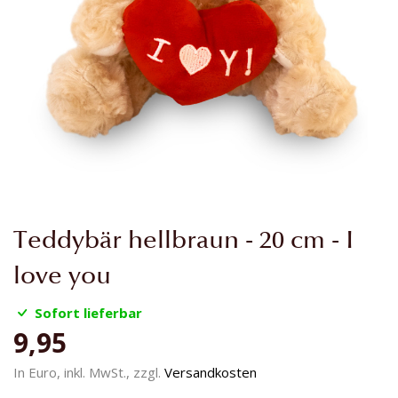
Zum
Teddybär hellbraun - 20 cm - I
Anfang
der
love you
Bildgalerie
springen
Sofort lieferbar
9,95
In Euro, inkl. MwSt., zzgl.
Versandkosten