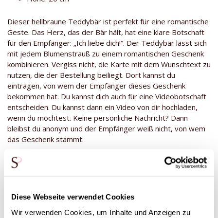
Dieser hellbraune Teddybär ist perfekt für eine romantische
Geste. Das Herz, das der Bär hält, hat eine klare Botschaft
für den Empfänger: „Ich liebe dich!“. Der Teddybär lässt sich
mit jedem Blumenstrauß zu einem romantischen Geschenk
kombinieren. Vergiss nicht, die Karte mit dem Wunschtext zu
nutzen, die der Bestellung beiliegt. Dort kannst du
eintragen, von wem der Empfänger dieses Geschenk
bekommen hat. Du kannst dich auch für eine Videobotschaft
entscheiden. Du kannst dann ein Video von dir hochladen,
wenn du möchtest. Keine persönliche Nachricht? Dann
bleibst du anonym und der Empfänger weiß nicht, von wem
das Geschenk stammt.
(Der
hellbraune Bär mit Herz
kann nur in Verbindung mit
einem anderen Produkt (Rosensträußen) bestellt werden.)
Diese Webseite verwendet Cookies
Diese Produkte könnten dich auch
Wir verwenden Cookies, um Inhalte und Anzeigen zu