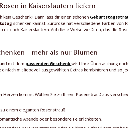
Rosen in Kaiserslautern liefern
h kein Geschenk? Dann lass dir einen schönen
Geburtstagsstra
tstag
schenken kannst. Surprose hat verschiedene Farben von Ro
zu dir nach Kaiserslautern. Auf diese Weise weißt du, das die Rosen
henken – mehr als nur Blumen
– und mit dem
passenden Geschenk
wird Ihre Überraschung noc
z einfach mit liebevoll ausgewählten Extras kombinieren und so j
on Herzen kommt. Wählen Sie zu Ihrem Rosenstrauß aus verschi
 zu einem eleganten Rosenstrauß.
romantische Abende oder besondere Feierlichkeiten.
as besonders bei Geburtstagen oder als kleine Aufmerksamkeit beg