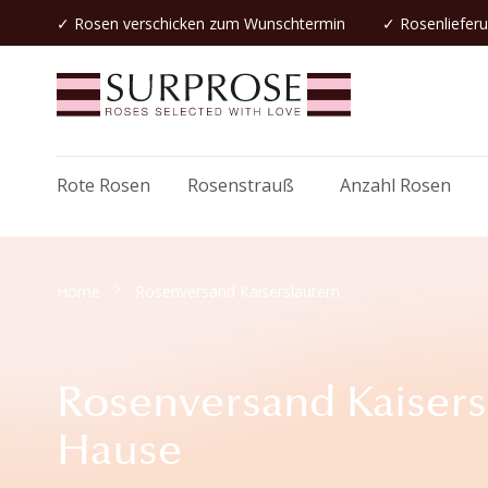
✓
Rosen verschicken
zum Wunschtermin
✓ Rosenlieferu
Rote Rosen
Rosenstrauß
Anzahl Rosen
Home
Rosenversand Kaiserslautern
Rosenversand Kaisersl
Hause