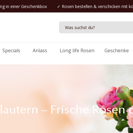
ng in einer Geschenkbox
✓
Rosen bestellen
& verschicken mit k
Specials
Anlass
Long life Rosen
Geschenke
autern – Frische Rosen d