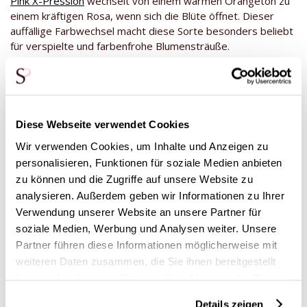
Pink X-Pression
wechselt von einem warmen Orangeton zu
einem kräftigen Rosa, wenn sich die Blüte öffnet. Dieser
auffällige Farbwechsel macht diese Sorte besonders beliebt
für verspielte und farbenfrohe Blumensträuße.
Diese Webseite verwendet Cookies
Rosen in zwei Farben färben: blau-
Wir verwenden Cookies, um Inhalte und Anzeigen zu
weiß, rot-weiß & grün-weiß
personalisieren, Funktionen für soziale Medien anbieten
zu können und die Zugriffe auf unsere Website zu
Neben natürlichen zweifarbigen Rosen kann man Rosen auch
analysieren. Außerdem geben wir Informationen zu Ihrer
künstlich in zwei Farben färben. Dabei werden spezielle
Verwendung unserer Website an unsere Partner für
Färbetechniken verwendet, bei denen die Rose über den
Stiel oder durch einen Färbeprozess in der Knospe
soziale Medien, Werbung und Analysen weiter. Unsere
verschiedene Pigmente aufnimmt. Beliebte Kombinationen
Partner führen diese Informationen möglicherweise mit
sind unter anderem:
weiteren Daten zusammen, die Sie ihnen bereitgestellt
haben oder die sie im Rahmen Ihrer Nutzung der Dienste
Blau-Weiß: auffällig, modern und perfekt für
gesammelt haben.
Themensträuße.
Details zeigen