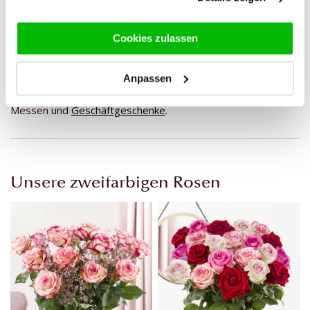
Rot-Weiß: ideal für Feiertage, Liebessträuße und
Weihnachtsgestecke.
Cookies zulassen
Grün-Weiß: frisch, trendy und beliebt für
Frühlingsgestecke und stilvolle, natürliche Themen.
Anpassen
Diese gefärbten Rosen sind beliebt für Eventfloristik,
Messen und
Geschäftgeschenke
.
Unsere zweifarbigen Rosen