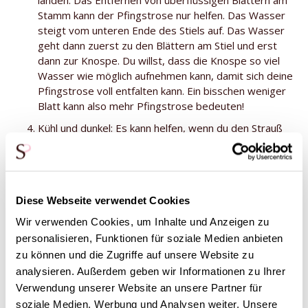
landen. Das Entfernen von überflüssigen Blättern am
Stamm kann der Pfingstrose nur helfen. Das Wasser
steigt vom unteren Ende des Stiels auf. Das Wasser
geht dann zuerst zu den Blättern am Stiel und erst
dann zur Knospe. Du willst, dass die Knospe so viel
Wasser wie möglich aufnehmen kann, damit sich deine
Pfingstrose voll entfalten kann. Ein bisschen weniger
Blatt kann also mehr Pfingstrose bedeuten!
Kühl und dunkel: Es kann helfen, wenn du den Strauß
nachts in einen kühlen Raum stellst. So wie du und ich
von Zeit zu Zeit Schatten suchen müssen, mögen ihn
auch Pfingstrosen ungemein. Sie mögen kein direktes
Sonnenlicht und keine hohen Temperaturen.
Diese Webseite verwendet Cookies
Pflegetipps werden bei der Bestellung mitgeliefert. Weitere
Wir verwenden Cookies, um Inhalte und Anzeigen zu
Tipps zur Pflege findest du auf unserer Seite mit den
personalisieren, Funktionen für soziale Medien anbieten
Pflegetipps
.
zu können und die Zugriffe auf unsere Website zu
analysieren. Außerdem geben wir Informationen zu Ihrer
Verwendung unserer Website an unsere Partner für
soziale Medien, Werbung und Analysen weiter. Unsere